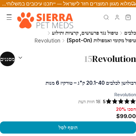
מלוא מגוון המוצרים חזר לישראל — ייתכנו עיכובים במשלוחים • לחצו לפרטים
כלבים
טיפול נגד פרעושים, קרציות ותילוע
טיפול מקומי ואמפולות (Spot-On)
Revolution
מיון לפי:
(
אופצ
15
Revolution
מסננים
רבולושן לכלבים 20.1-40 ק"ג – טורקיז 6 מנות
Revolution
5
18
חוות דעת
חסכו 20%
סכו 20%, $99.00
$99.00
הוסף לסל