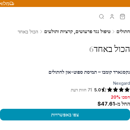
מלוא 
חתולים
טיפול נגד פרעושים, קרציות ותולעים
הכול באחד
הכול באחד
6
נקסגארד קומבו – תמיסת ספוט-און לחתולים
Nexgard
5.0
71
חוות דעת
חסכו 20%
סכו 20%, החל מ-$47.61
החל מ-$47.61
צפו באפשרויות
פו במוצר