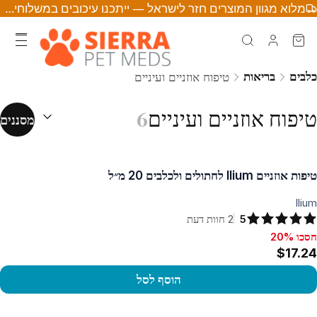
מלוא מגוון המוצרים חזר לישראל — ייתכנו עיכובים במשלוחים • לחצו לפרטים
כלבים
בריאות
טיפוח אוזניים ועיניים
מיון לפי:
(
אופצ
טיפוח אוזניים ועיניים
6
מסננים
טיפות אוזניים Ilium לחתולים ולכלבים 20 מ״ל
Ilium
5
2
חוות דעת
חסכו 20%
סכו 20%, $17.24
$17.24
הוסף לסל
פו במוצר