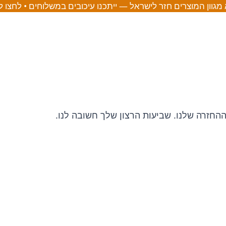
מגוון המוצרים חזר לישראל — ייתכנו עיכובים במשלוחים • לחצו 