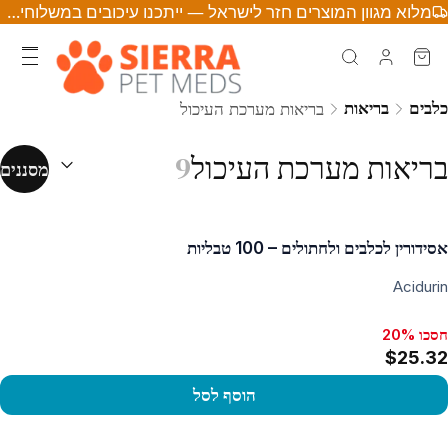
מלוא מגוון המוצרים חזר לישראל — ייתכנו עיכובים במשלוחים • לחצו לפרטים
כלבים
בריאות
בריאות מערכת העיכול
מיון לפי:
(
אופצ
בריאות מערכת העיכול
9
מסננים
אסידורין לכלבים ולחתולים – 100 טבליות
Acidurin
חסכו 20%
$25.32
הוסף לסל
פו במוצר