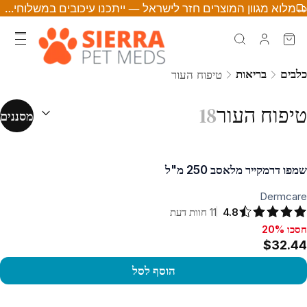
מלוא מגוון המוצרים חזר לישראל — ייתכנו עיכובים במשלוחים • לחצו לפרטים
כלבים
בריאות
טיפוח העור
מיון לפי:
(
אופצ
טיפוח העור
18
מסננים
שמפו דרמקייר מלאסב 250 מ"ל
Dermcare
4.8
11
חוות דעת
חסכו 20%
סכו 20%, $32.44
$32.44
הוסף לסל
פו במוצר