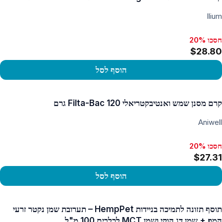
Ilium
חסכו 20%
$28.80
הוסף לסל
פו במוצר
קרם מסנן שמש ואנטיבקטריאלי Filta-Bac 120 גרם
Aniwell
חסכו 20%
$27.31
הוסף לסל
פו במוצר
תוסף תזונה לתמיכה בניידות HempPet – תערובת שמן נקטר זרעי
המפ + שמן דג הוקי ושמן MCT לכלבים 100 מ"ל