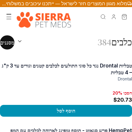
מלוא מגוון המוצרים חזר לישראל — ייתכנו עיכובים במשלוחים • לחצו לפרטים
מיון לפי:
(
אופצ
כלבים
384
מסננים
טבליות Drontal נגד כל סוגי התולעים לכלבים קטנים וגורים עד 3 ק"ג
– 4 טבליות
Drontal
חסכו 20%
$20.73
הוסף לסל
פו במוצר
HempPet פרש סנאוט - תוסף טופינג לארוחה לכלבים עם המפ,