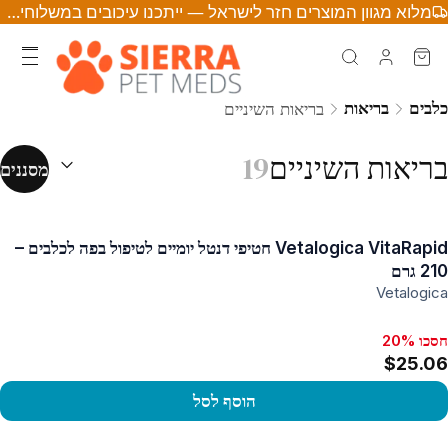
מלוא מגוון המוצרים חזר לישראל — ייתכנו עיכובים במשלוחים • לחצו לפרטים
כלבים
בריאות
בריאות השיניים
מיון לפי:
(
אופצ
בריאות השיניים
19
מסננים
Vetalogica VitaRapid חטיפי דנטל יומיים לטיפול בפה לכלבים –
210 גרם
Vetalogica
חסכו 20%
$25.06
הוסף לסל
פו במוצר