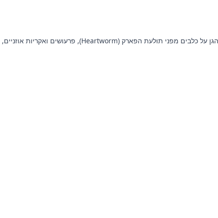
Revolution הוא טיפול חודשי עוצמתי, נוח וקל לשימוש במריחה על העור, שנועד להגן על חיית המחמד שלכם ממגוון רחב של טפילים מזיקים. הוא מסייע להגן על כלבים מפני תולעת הפארק (Heartworm), פרעושים ואקריות אוזניים,