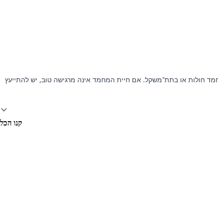
תמש בחיות מחמד חולות או בתת־משקל. אם חיית המחמד אינה מרגישה טוב, יש להתייעץ
קנו הכל
חסכו 20%, $69.12