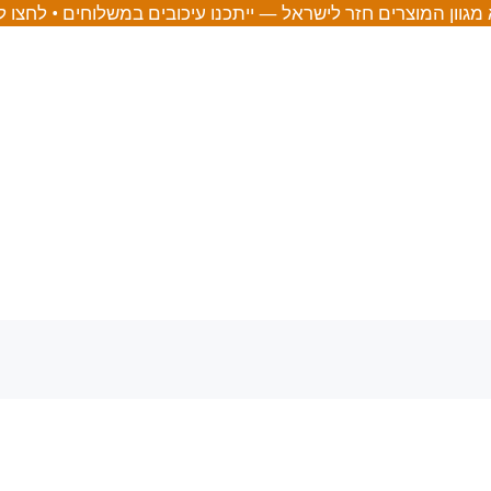
מגוון המוצרים חזר לישראל — ייתכנו עיכובים במשלוחים • לחצו 