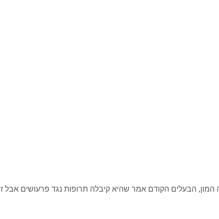
ר שהיא קיבלה תרופות נגד פרעושים אבל זה לא עבד. עם Revolution הגירוד הפסיק והיא י