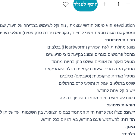
הוסף לעגלה
ומספק גם הגנה נוספת מפני קרציות, סקביאס (גרדת סרקופטית) ותולעי מעיים
תכונות ויתרונות:
מונע מחלת תולעת הפארק (Heartworm) בכלבים
מחסל פרעושים בוגרים ומונע בקיעת ביצי פרעושים
מטפל באקריות אוזניים ושולט בהן בחיות מחמד
מספק הגנה מפני נגיעות בקרציית הכלב האמריקאית
מטפל בגרדת סרקופטית (סקביאס) בכלבים
שולט בתולעים עגולות ותולעי קרס בחתולים
יישום קל אחת לחודש
בטוח לשימוש בחיות מחמד בהיריון ובהנקה
הוראות שימוש:
יישום:
פצלו את פרוות חיית המחמד בבסיס הצוואר, בין השכמות, עד שניתן ל
תדירות:
להשתמש פעם בחודש, באותו יום בכל חודש.
מינון:
כלבים: