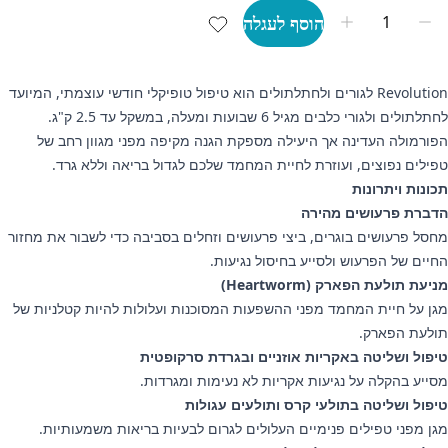
הוסף לעגלה
Revolution לגורים ולחתלתולים הוא טיפול טופיקלי חודשי עוצמתי, המיועד
לחתלתולים ולגורי כלבים מגיל 6 שבועות ומעלה, במשקל עד 2.5 ק"ג.
הפורמולה העדינה אך היעילה מספקת הגנה מקיפה מפני מגוון רחב של
טפילים נפוצים, ועוזרת לחיית המחמד שלכם לגדול בריאה וללא גרד.
תכונות ויתרונות
הדברת פרעושים מהירה
מחסל פרעושים בוגרים, ביצי פרעושים וזחלים בסביבה כדי לשבור את מחזור
החיים של הפרעוש ולסייע בחיסול נגיעות.
מניעת תולעת הפארק (Heartworm)
מגן על חיית המחמד מפני ההשפעות המסוכנות ועלולות להיות קטלניות של
תולעת הפארק.
טיפול ושליטה באקריות אוזניים ובגרדת סרקופטית
מסייע בהקלה על נגיעות אקריות לא נעימות ומגרדות.
טיפול ושליטה בתולעי קרס ותולעים עגולות
מגן מפני טפילים פנימיים העלולים לגרום לבעיות בריאות משמעותיות.