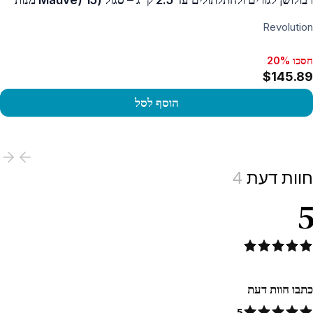
רבולושן לגורים ולחתלתולים עד 2.5 ק"ג – סגול (Mauve) 15 מנות
Revolution
חסכו 20%
חסכו 20%, $37.63
$145.89
הוסף לסל
View produc
חוות דעת
4
5
כתבו חוות דעת
5