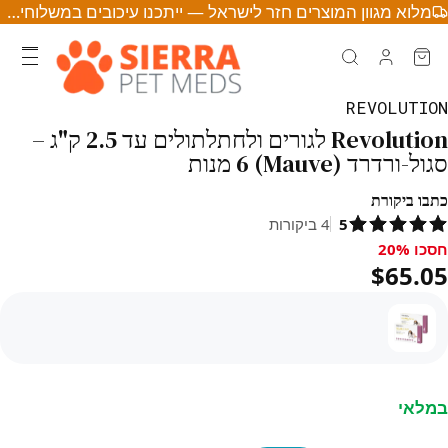
מלוא מגוון המוצרים חזר לישראל — ייתכנו עיכובים במשלוחים • לחצו לפרטים
REVOLUTION
Revolution לגורים ולחתלתולים עד 2.5 ק"ג –
סגול-ורדרד (Mauve) 6 מנות
כתבו ביקורת
5
4
ביקורות
חסכו 20%
סכו 20%, $65.05
$65.05
במלאי