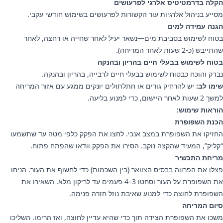
הקלה בדרמטיטיס אלרגי לפרעושים
מסייע בניהול אלרגיות עור הקשורות לפרעושים בשימוש חודשי עקבי.
הגנה עמידה למים
בטוח לשימוש בסביבת מים—נשאר יעיל לאחר שחייה או רחצה, לאחר
שהתייבש (כ-2 שעות לאחר המריחה).
בטוח לשימוש בבעלי חיים בהריון ובהנקה
נבדק והוכח כבטוח לשימוש בבעלי חיים לרבייה, בהריון ובהנקה.
שימו לב:
יש להרחיק גורים או חתלתולים יונקים ממגע עם אזור המריחה
למשך 2 שעות לאחר היישום, כדי למנוע בליעה.
הוראות שימוש:
הכנת השפופרת
החזיקו את השפופרת במצב אנכי. לחצו את הפקק כלפי מטה עד שתשמעו
“קליק”, המעיד שהקצה נוקב. הסירו את הפקק וודאו שהפתח פתוח.
מריחת התכשיר
פצלו את הפרווה בבסיס הצוואר (בין השכמות) כדי לחשוף את העור. הניחו
את השפופרת על העור וסחטו 3–4 פעמים עד לריקון מלא. השאירו את
השפופרת לחוצה כדי למנוע שאיבת נוזל חזרה פנימה.
סיום המריחה
משכו את השפופרת הצידה תוך כדי שהיא עדיין לחוצה, ואז הרימו. השליכו