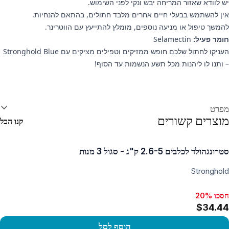
יש לוודא שאזור המריחה יבש ונקי לפני השימוש.
אין להשתמש בבעלי חיים אחרים מלבד חתולים, בהתאם להנחיות.
להמשך טיפול או מניעה נוספים, מומלץ להתייעץ עם הווטרינר.
חומר פעיל:
Selamectin
העניקו לחתול שלכם חופש ממזיקים וטפילים מציקים עם Stronghold Blue
– ותנו לו ליהנות מכל תשע הנשמות עד הסוף!
ידע נוסף
מפרט
מוצרים קשורים
קנו הכל
סטרונגהולד לכלבים 2.6-5 ק"ג - סגול 3 מנות
Stronghold
חסכו 20%
חסכו 20%, $40.46
$34.44
הוסף לסל