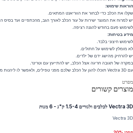
הוראות שימוש:
שקלו את הכלב כדי לבחור את הווריאנט המתאים.
יש למרוח את המוצר ישירות על עור הכלב לאורך הגב, מהכתפיים ועד בסיס הז
לשימוש פעם בחודש להגנה רציפה.
מידע בטיחות:
לשימוש חיצוני בלבד.
לא מומלץ לשימוש על חתולים.
יש להרחיק מהישג ידם של ילדים.
במקרה של תגובה חריגה אצל הכלב, יש להתייעץ עם וטרינר.
עם Vectra 3D תוכלו להגן על הכלב שלכם מפני טפילים, ולאפשר לו ליהנות מהחיים בלי הגירוי והאי־נוחות שמביאים איתם המזיקים. הזמינו עכשיו להגנה אמינה וממושכת!
ידע נוסף
מפרט
מוצרים קשורים
Vectra 3D לכלבים ולגורים 1.5-4 ק"ג - 6 מנות
Vectra 3D
חסכו 20%