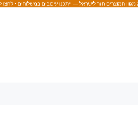
מגוון המוצרים חזר לישראל — ייתכנו עיכובים במשלוחים • לחצו 