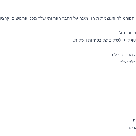
בובי חול.
 מפני טפילים.
ת.
רים.