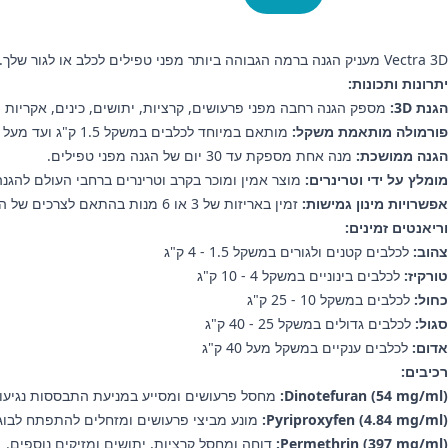
Vectra 3D מעניק הגנה ברמה הגבוהה ביותר מפני טפילים לכלב או לגור שלך. הפורמולה העוצמתית הזו מגנה על החבר הפרוותי שלך מפני פרעושים, קרציות, יתושים ועוד – כדי שיישאר שמח ובריא.
יתרונות ותכונות:
הגנת 3D:
מספק הגנה רחבה מפני פרעושים, קרציות, יתושים, כינים, אקריות וז
פורמולה מותאמת משקל:
מותאם במיוחד לכלבים במשקל 1.5 ק"ג ועד מעל 40 ק"ג, לשילוב של בטיחות ויעילות.
הגנה ממושכת:
מנה אחת מספקת עד 30 יום של הגנה מפני טפילים.
מומלץ על ידי וטרינרים:
מוצר אמין ומוכר בקרב וטרינרים ברחבי העולם להגנה
אפשרויות מינון גמישות:
זמין באריזות של 3 או 6 מנות בהתאם לצרכים של הכלב שלך.
וריאנטים זמינים:
צהוב:
לכלבים קטנים ולגורים במשקל 1.5 - 4 ק"ג
טורקיז:
לכלבים בינוניים במשקל 4 - 10 ק"ג
כחול:
לכלבים במשקל 10 - 25 ק"ג
סגול:
לכלבים גדולים במשקל 25 - 40 ק"ג
אדום:
לכלבים ענקיים במשקל מעל 40 ק"ג
רכיבים:
Dinotefuran (54 mg/ml):
מחסל פרעושים ומסייע במניעת התבססות נגיעו
Pyriproxyfen (4.84 mg/ml):
מונע מביצי פרעושים ומזחלים להתפתח לבוג
Permethrin (397 mg/ml):
דוחה ומחסל קרציות, יתושים ומזיקים נוספים.