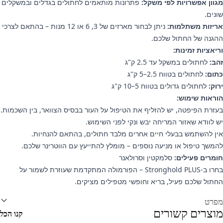
מגוון אפשרויות לפי משקל:
פתרונות מותאמים לחתולים בגדלים ובמשקלים
שונים.
אריזות משתלמות:
ניתן לבחור מארזים של 3, 6 או 12 מנות – בהתאם לצרכי
ההגנה של החתול שלכם.
וריאציות זמינות:
זהב:
לחתולים במשקל עד 2.5 ק"ג
כתום:
לחתולים בטווח 2.5–5 ק"ג
ירוק:
לחתולים גדולים בטווח 5–10 ק"ג
הוראות שימוש:
בעזרת הפיפטה, יש להזליף את הטיפול על העור בבסיס הצוואר, בין השכמות.
יש לוודא שאזור המריחה יבש ונקי לפני השימוש.
אין להשתמש בבעלי חיים אחרים מלבד חתולים, בהתאם להנחיות.
להמשך טיפול או מניעה נוספים – מומלץ להתייעץ עם הווטרינר שלכם.
חומרים פעילים:
סלמקטין וסרולאנר
בחרו ב‑Stronghold PLUS – הפורמולה המתקדמת שעוזרת לשמור על
החתול שלכם פעיל, בריא וחופשי מטפילים מציקים.
ידע נוסף
מפרט
מוצרים קשורים
קנו הכל