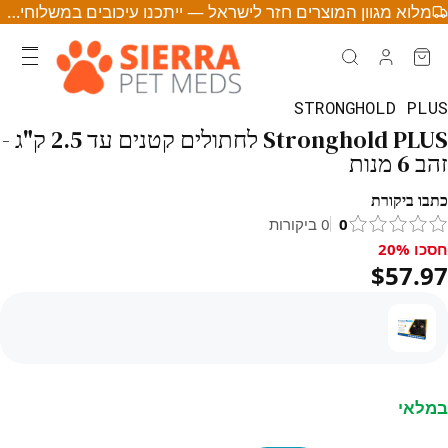
מלוא מגוון המוצרים חזר לישראל — ייתכנו עיכובים במשלוחים • לחצו לפרטים
STRONGHOLD PLUS
Stronghold PLUS לחתולים קטנים עד 2.5 ק"ג -
זהב 6 מנות
כתבו ביקורת
0
0
ביקורות
חסכו 20%
סכו 20%, $57.97
$57.97
במלאי