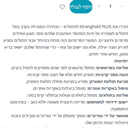
הוסף לעגלה
הכירו את Stronghold PLUS לחתולים – הבחירה המובילה בקרב בעלי
חתולים לשמירה על חיות המחמד האהובות שלהם מפני מגוון טפילים
פנימיים וחיצוניים. המוצר הפרימיום הזה פותח במיוחד עבור חתולים ומציע
לא רק הגנה יעילה, אלא גם יישום קל ונוח – כדי שהחתול שלכם יישאר בריא
ומוגן, חודש אחרי חודש.
יתרונות:
שליטה בפרעושים:
מחסל פרעושים לפני שהם מספיקים להטיל ביצים.
הגנה מפני קרציות:
מעניק חודש מלא של הגנה מפני קרציות.
מניעת תולעת הפארק:
מסייע במניעת מחלת תולעת הפארק.
טיפול באקריות אוזניים:
מטפל ביעילות באקריות אוזניים.
שליטה בתולעים:
מטפל בתולעים עגולות ובתולעי קרס במעי.
יישום ידידותי למשתמש:
מריחה חיצונית פשוטה וללא כאב – במינימום
התעסקות.
מאושר על ידי וטרינרים:
נסמך ומומלץ על ידי וטרינרים מובילים בזכות
היעילות יוצאת הדופן שלו.