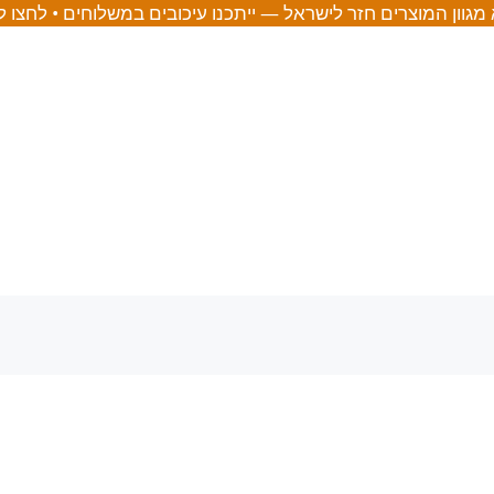
מגוון המוצרים חזר לישראל — ייתכנו עיכובים במשלוחים • לחצו 