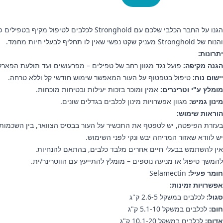
הגנו על החבר הכלבי שלכם עם tronghold
והנוח של Stronghold מעניק שקט נפשי שאין לו תחליף לבעלי חיות מחמד.
יתרונות:
הגנה מקיפה:
פועל נגד מגוון רחב של טפילים – מפרעושים ועד תולעת הפארק 
יישום נוח:
טיפול בטפטוף על העור המאפשר שימוש חודשי קל וללא טרחה.
מומלץ ע"י וטרינרים:
אמין ומוכר בזכות יעילות ובטיחות מוכחות.
מינון גמיש:
מגוון אפשרויות מינון לכלבים בגדלים שונים.
הוראות שימוש:
בעזרת הפיפטה, יש לטפטף את התכשיר על העור בבסיס הצוואר, בין השכמות.
יש לוודא שאזור המריחה יבש ונקי לפני השימוש.
אין להשתמש בבעלי חיים אחרים מלבד כלבים, בהתאם להנחיות.
להמשך טיפול או מניעה נוספים – מומלץ להתייעץ עם הווטרינר/ית.
חומר פעיל:
Selamectin
אפשרויות זמינות:
סגול:
לכלבים במשקל 2.6-5 ק"ג
חום:
לכלבים במשקל 5.1-10 ק"ג
אדום:
לכלבים במשקל 10.1-20 ק"ג