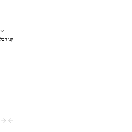
קנו הכל
חסכו 20%, $71.99