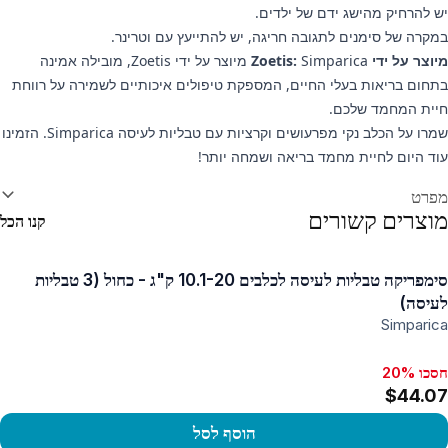
יש להרחיק מהישג ידם של ילדים.
במקרה של סימנים לתגובה חריגה, יש להתייעץ עם וטרינר.
מיוצר על ידי Zoetis:
Simparica מיוצר על ידי Zoetis, מובילה אמינה
בתחום בריאות בעלי החיים, המספקת טיפולים איכותיים לשמירה על רווחת
חיית המחמד שלכם.
שמרו על הכלב נקי מפרעושים וקרציות עם טבליות לעיסה Simparica. הזמינו
עוד היום לחיית מחמד בריאה ושמחה יותר!
ידע נוסף
מפרט
מוצרים קשורים
קנו הכל
סימפריקה טבליות לעיסה לכלבים 10.1-20 ק"ג - כחול (3 טבליות
לעיסה)
Simparica
חסכו 20%, $37.09
חסכו 20%
$44.07
הוסף לסל