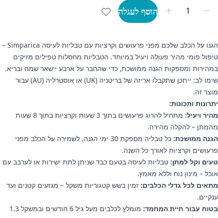
הוסף לעגלה
הגנו על הכלב שלכם מפני פרעושים וקרציות עם טבליות לעיסה Simparica –
טיפול פומי מהיר פעולה ויעיל במיוחד. הטבליות מחסלות טפילים מזיקים
במהירות ומספקות הגנה ממושכת, כדי שהחבר על ארבע יישאר שמח ובריא.
שימו לב: ייתכן שתקבלו אריזה של בריטניה (UK) או אוסטרליה (AU) עבור
מוצר זה.
יתרונות ותכונות:
מהיר ויעיל:
מתחיל להרוג פרעושים בתוך 3 שעות וקרציות בתוך 8 שעות
מהמתן – להקלה מהירה.
הגנה ממושכת:
כל טבליה מספקת 30 ימי הגנה, לשמירה על הכלב מפני
פרעושים וקרציות לאורך כל השנה.
טעים וקל למתן:
טבליות לעיסה בטעם כבד שניתן לתת ישירות או לערבב עם
אוכל – מינון נוח וללא מאמץ.
מתאים לכל גדלי הכלבים:
זמין בשש קטגוריות משקל – מגזעים קטנים ועד
ענקיים.
בטוח עבור חיית המחמד:
מומלץ לכלבים מעל גיל 6 חודשים ובמשקל 1.3