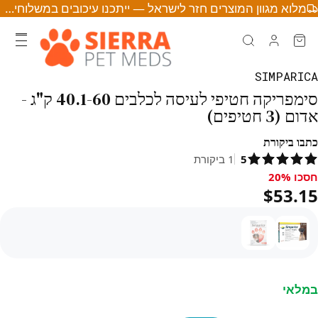
מלוא מגוון המוצרים חזר לישראל — ייתכנו עיכובים במשלוחים • לחצו לפרטים
SIMPARICA
סימפריקה חטיפי לעיסה לכלבים 40.1-60 ק"ג -
אדום (3 חטיפים)
כתבו ביקורת
5
1
ביקורת
חסכו 20%
סכו 20%, $53.15
$53.15
במלאי