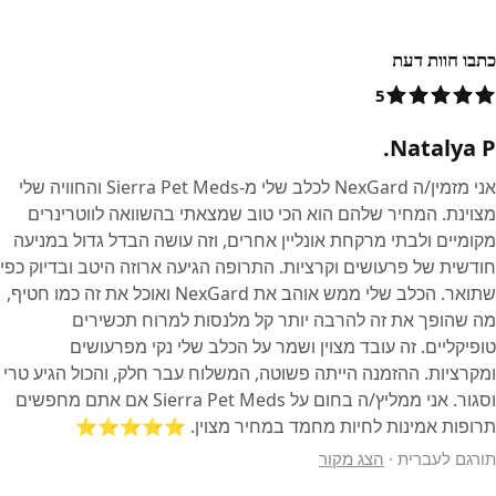
כתבו חוות דעת
5
Natalya P.
אני מזמין/ה NexGard לכלב שלי מ‑Sierra Pet Meds והחוויה שלי
מצוינת. המחיר שלהם הוא הכי טוב שמצאתי בהשוואה לווטרינרים
מקומיים ולבתי מרקחת אונליין אחרים, וזה עושה הבדל גדול במניעה
חודשית של פרעושים וקרציות. התרופה הגיעה ארוזה היטב ובדיוק כפי
שתואר. הכלב שלי ממש אוהב את NexGard ואוכל את זה כמו חטיף,
מה שהופך את זה להרבה יותר קל מלנסות למרוח תכשירים
טופיקליים. זה עובד מצוין ושמר על הכלב שלי נקי מפרעושים
ומקרציות. ההזמנה הייתה פשוטה, המשלוח עבר חלק, והכול הגיע טרי
וסגור. אני ממליץ/ה בחום על Sierra Pet Meds אם אתם מחפשים
תרופות אמינות לחיות מחמד במחיר מצוין. ⭐️⭐️⭐️⭐️⭐️
תורגם לעברית
·
הצג מקור