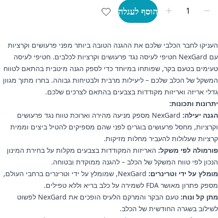
הוסף לעגלה
העניקו לחבר הכלבי שלכם את ההגנה הטובה ביותר מפני פרעושים וקרציות
עם NexGard חטיפי לעיסה נגד פרעושים וקרציות לכלבים. חטיפי לעיסה
טעימים בטעם בקר, שפותחו במיוחד כדי לספק הגנה מיטבית בהתאם לטווח
המשקל של הכלב שלכם – ליעילות מרבית ולבטיחות גבוהה. בחרו מתוך מגוון
גדלי אריזה ואריזות מקודדות בצבעים בהתאם לצרכים שלכם.
יתרונות ותכונות:
הגנה יעילה:
NexGard מספק מניעה מהירה וארוכת טווח נגד פרעושים
וקרציות, מחסל פרעושים בוגרים לפני שהם מספיקים להטיל ביצים וממית
קרציות שעלולות להעביר מחלות מזיקות.
פורמולה לפי משקל:
האריזות המקודדות בצבעים מקלות על בחירת המינון
הנכון לפי טווח המשקל של הכלב – להגנה ממוקדת ובטוחה.
מומלץ על ידי וטרינרים:
NexGard, שמומלץ על ידי וטרינרים ברחבי העולם,
מספק פתרון מאושר FDA לשמירה על כלב בריא וללא טפילים.
מתן קל ונוח:
טעם הבקר והמרקם הלעיס הופכים את NexGard לפשוט
לשילוב בשגרה החודשית של הכלב.