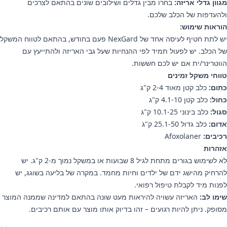
מגוון גדלי אריזה:
בחרו מבין גדלים ושילובים שונים בהתאם לצרכים
ולהעדפות של הכלב שלכם.
הוראות שימוש:
יש לתת חטיף לעיסה אחד של NexGard פעם בחודש, בהתאם לטווח המשקל
של הכלב. יש לפעול תמיד לפי ההנחיות שעל גבי האריזה ולהתייעץ עם
הווטרינר/ית אם יש לכם חששות.
טווחי משקל זמינים
כתום:
כלב קטן מאוד 2-4 ק"ג
כחול:
כלב קטן 4.1-10 ק"ג
סגול:
כלב בינוני 10.1-25 ק"ג
אדום:
כלב גדול 25.1-50 ק"ג
רכיבים:
Afoxolaner
אזהרות
לא לשימוש בגורים מתחת לגיל 8 שבועות או במשקל נמוך מ-2 ק"ג. יש
להרחיק מהישג ידם של ילדים וחיות מחמד. במקרה של בליעה בשוגג, יש
לפנות מיד לקבלת טיפול רפואי.
שימו לב:
האריזה עשויה להיראות מעט שונה בהתאם למדינה שממנה המוצר
מסופק. ניתן להיות רגועים – זהו בדיוק אותו מוצר עם אותם רכיבים.
ידע נוסף