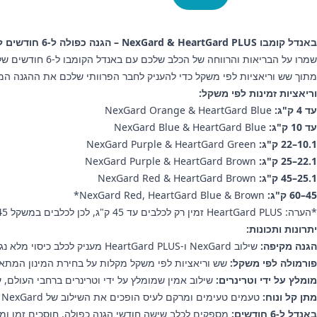
באנדל קומבו NexGard & HeartGard PLUS – הגנה כפולה ל-6 חודשים לכלבים
מתוך שש וריאציות לפי משקל כדי להעניק לחבר הפרוותי שלכם את ההגנה המק
וריאציות זמינות לפי משקל:
עד 4 ק"ג:
NexGard Orange & HeartGard Blue
עד 10 ק"ג:
NexGard Blue & HeartGard Blue
10.1–22 ק"ג:
NexGard Purple & HeartGard Green
22.1–25 ק"ג:
NexGard Purple & HeartGard Brown
25.1–45 ק"ג:
NexGard Red & HeartGard Brown
45–60 ק"ג:
NexGard Red, HeartGard Blue & Brown*
*הערה: HeartGard PLUS זמין רק לכלבים עד 45 ק"ג, לכן לכלבים במשקל 45–60 ק"ג יש לתת גם אריזת HeartGard Blue וגם HeartGard Brown בהתאם להנחיית הווטרינר/ית.
יתרונות ותכונות:
הגנה מקיפה:
שילוב NexGard ו-HeartGard PLUS מעניק לכלב כיסוי מלא נגד פרעושים, קרציות ותולעי לב – לשמירה על בריאותו ואיכות חייו.
פורמולה לפי משקל:
שש וריאציות לפי משקל מקלות על בחירת המינון המתאים
מומלץ על ידי וטרינרים:
שילוב אמין שמומלץ על ידי וטרינרים ברחבי העולם, עם פתרונות מאושרי FDA לשמ
מתן קל ונוח:
טעמים טעימים ומרקם לעיס הופכים את השילוב של NexGard ו-HeartGard PLUS לשגרה חודשית פשוטה.
באנדל ל-6 חודשים:
מספקים לכלב שישה חודשי הגנה כפולה, חוסכים זמן ומא