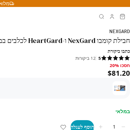
מלוא 
NEXGARD
חבילת קומבו NexGard ו-HeartGard לכלבים במשקל עד 4 ק"ג – באנדל ל-6 חודשים
כתבו ביקורת
5
12
ביקורות
חסכו 20%
סכו 20%, $81.20
$81.20
במלאי
הוסף לעגלה