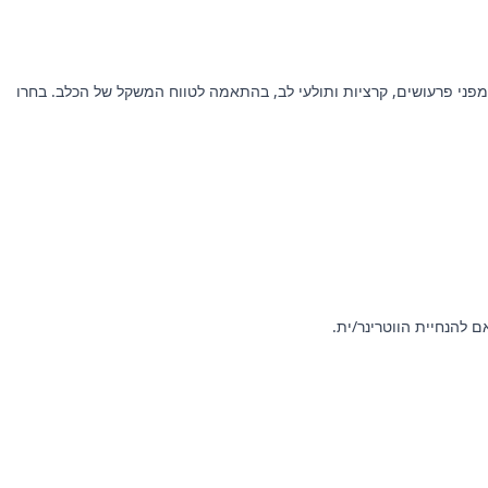
NexGard & HeartGard . החבילה המקיפה הזו מספקת הגנה מלאה מפני פרעושים, קרציות ותולעי לב, בהתאמה לטווח המשקל של הכלב. בחרו