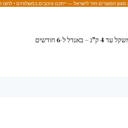
מגוון המוצרים חזר לישראל — ייתכנו עיכובים במשלוחים • לחצו 