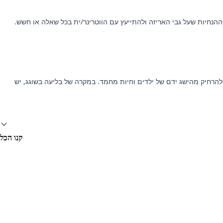
גורים מתחת לגיל 8 שבועות או במשקל נמוך מ-2 ק"ג עבור NexGard, ולא לשימוש בגורים מתחת לגיל 6 שבועות עבור HeartGard PLUS. יש להרחיק מהישג ידם של ילדים וחיות מחמד. במקרה של בליעה בשוגג, יש
קנו הכל