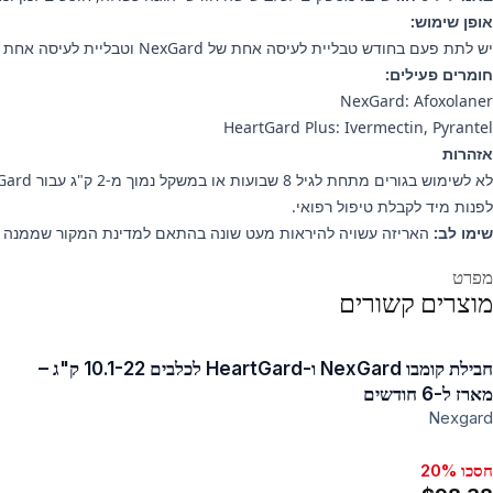
אופן שימוש:
יש לתת פעם בחודש טבליית לעיסה אחת של NexGard וטבליית לעיסה אחת של HeartGard PLUS, בהתאם לטווח המשקל של הכלב. יש לפעול תמיד לפי ההנחיות שעל גבי האריזה ולהתייעץ עם הווטרינר/ית בכל שאלה או חשש.
חומרים פעילים:
NexGard: Afoxolaner
HeartGard Plus: Ivermectin, Pyrantel
אזהרות
לפנות מיד לקבלת טיפול רפואי.
שימו לב:
האריזה עשויה להיראות מעט שונה בהתאם למדינת המקור שממנה המוצ
ידע נוסף
מפרט
מוצרים קשורים
חבילת קומבו NexGard ו-HeartGard לכלבים 10.1-22 ק"ג –
מארז ל-6 חודשים
Nexgard
חסכו 20%