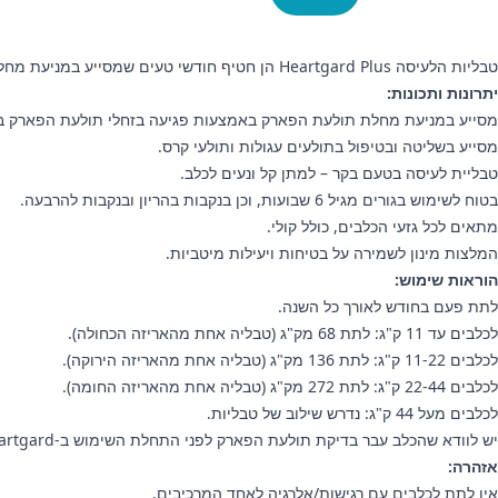
טבליות הלעיסה Heartgard Plus הן חטיף חודשי טעים שמסייע במניעת מחלת תולעת הפארק (Heartworm), ובמקביל מסייע בשליטה בתולעים עגולות ותולעי קרס.
יתרונות ותכונות:
מסייע במניעת מחלת תולעת הפארק באמצעות פגיעה בזחלי תולעת הפארק ב
מסייע בשליטה ובטיפול בתולעים עגולות ותולעי קרס.
טבליית לעיסה בטעם בקר – למתן קל ונעים לכלב.
בטוח לשימוש בגורים מגיל 6 שבועות, וכן בנקבות בהריון ובנקבות להרבעה.
מתאים לכל גזעי הכלבים, כולל קולי.
המלצות מינון לשמירה על בטיחות ויעילות מיטביות.
הוראות שימוש:
לתת פעם בחודש לאורך כל השנה.
לכלבים עד 11 ק"ג: לתת 68 מק"ג (טבליה אחת מהאריזה הכחולה).
לכלבים 11-22 ק"ג: לתת 136 מק"ג (טבליה אחת מהאריזה הירוקה).
לכלבים 22-44 ק"ג: לתת 272 מק"ג (טבליה אחת מהאריזה החומה).
לכלבים מעל 44 ק"ג: נדרש שילוב של טבליות.
יש לוודא שהכלב עבר בדיקת תולעת הפארק לפני התחלת השימוש ב-Heartgard.
אזהרה:
אין לתת לכלבים עם רגישות/אלרגיה לאחד המרכיבים.