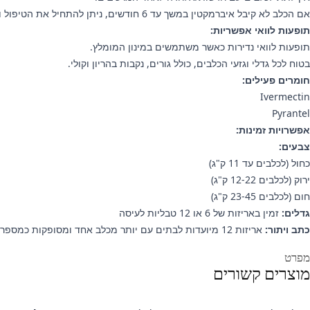
אם הכלב לא קיבל איברמקטין במשך עד 6 חודשים, ניתן להתחיל את הטיפול ולבצע בדיקת תולעת הפארק לאחר 6 חודשים.
תופעות לוואי אפשריות:
תופעות לוואי נדירות כאשר משתמשים במינון המומלץ.
בטוח לכל גדלי וגזעי הכלבים, כולל גורים, נקבות בהריון וקולי.
חומרים פעילים:
Ivermectin
Pyrantel
אפשרויות זמינות:
צבעים:
כחול (לכלבים עד 11 ק"ג)
ירוק (לכלבים 12-22 ק"ג)
חום (לכלבים 23-45 ק"ג)
גדלים:
זמין באריזות של 6 או 12 טבליות לעיסה
כתב ויתור:
אריזות 12 מיועדות לבתים עם יותר מכלב אחד ומסופקות כמספר אריזות קטנות יותר (לדוגמה: 2×6 או 4×3). שימו לב שאין באפשרותנו להבטיח תוקף של 12 חודשים למוצרים אלו.
ידע נוסף
מפרט
מוצרים קשורים