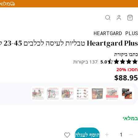
מלוא 
HEARTGARD PLUS
Heartgard Plus טבליות לעיסה לכלבים 23-45 ק"ג – חום (12 טבליות לעיסה)
כתבו ביקורת
5.0
137
ביקורות
חסכו 20%
סכו 20%, $88.95
$88.95
במלאי
הוסף לעגלה