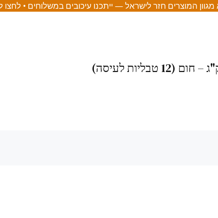
מגוון המוצרים חזר לישראל — ייתכנו עיכובים במשלוחים • לחצו 