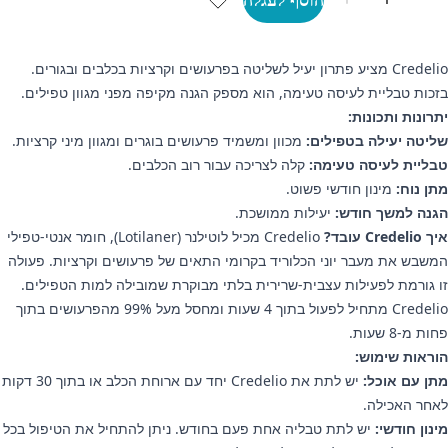
Credelio מציע פתרון יעיל לשליטה בפרעושים וקרציות בכלבים ובגורים.
בזכות טבליית לעיסה טעימה, הוא מספק הגנה מקיפה מפני מגוון טפילים.
יתרונות ותכונות:
שליטה יעילה בטפילים:
מכוון ומשמיד פרעושים בוגרים ומגוון מיני קרציות.
טבליית לעיסה טעימה:
קלה לצריכה עבור רוב הכלבים.
מתן נוח:
מינון חודשי פשוט.
הגנה למשך חודש:
יעילות ממושכת.
איך Credelio עובד?
Credelio מכיל לוטילנר (Lotilaner), חומר אנטי-טפילי
המשבש את מעבר יוני הכלוריד בקרומי התאים של פרעושים וקרציות. פעולה
זו גורמת לפעילות עצבית-שרירית בלתי מבוקרת שמובילה למות הטפילים.
Credelio מתחיל לפעול בתוך 4 שעות ומחסל מעל 99% מהפרעושים בתוך
פחות מ-8 שעות.
הוראות שימוש:
מתן עם אוכל:
יש לתת את Credelio יחד עם ארוחת הכלב או בתוך 30 דקות
לאחר האכילה.
מינון חודשי:
יש לתת טבליה אחת פעם בחודש. ניתן להתחיל את הטיפול בכל