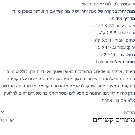
ולהמשיך לפי לוח זמנים חודשי.
מנת יתר:
במקרה של מנת יתר, יש ליצור קשר עם הווטרינר באופן מיידי.
מדריך מידות:
צהוב: עבור 1.3-2.5 ק"ג
ורוד: עבור 2.5-5 ק"ג
כתום: עבור 5.5-11 ק"ג
ירוק: עבור 11-22 ק"ג
כחול: עבור 22-44 ק"ג
חומר פעיל:
Lotilaner
הערה:
אריזת Credelio מתעדכנת באופן שוטף על ידי היצרן, כולל שינויים
בתמונות ובאלמנטים עיצוביים כגון מספר הקרציות המופיעות על הקופסה.
בתקופת המעבר ייתכן שתקבלו אריזה מהגרסה הקודמת או מהגרסה החדשה.
ניתן להיות רגועים: החומרים הפעילים ונוסחת המוצר נשארים זהים לחלוטין,
אלא אם צוין אחרת.
ידע נוסף
מפרט
מוצרים קשורים
קנו הכל