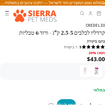
מלוא מגוון המוצרים חזר לישראל — ייתכנו עיכובים במשלוחים • לחצו לפרטים
CREDELIO
קרדליו לכלבים 2.5-5 ק"ג - ורוד 6 טבליות
כתבו ביקורת
5
1
ביקורת
חסכו 20%
סכו 20%, $43.00
$43.00
במלאי
הוסף לעגלה