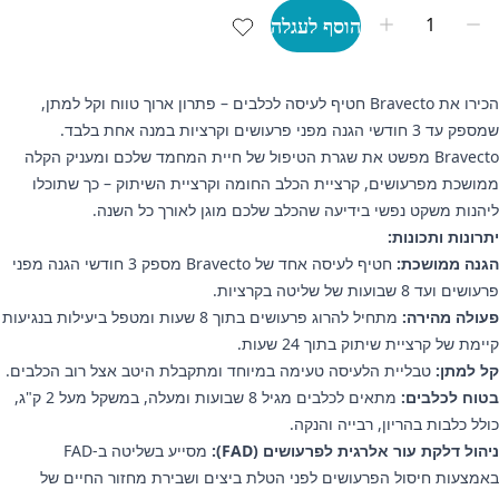
הוסף לעגלה
הכירו את Bravecto חטיף לעיסה לכלבים – פתרון ארוך טווח וקל למתן,
שמספק עד 3 חודשי הגנה מפני פרעושים וקרציות במנה אחת בלבד.
Bravecto מפשט את שגרת הטיפול של חיית המחמד שלכם ומעניק הקלה
ממושכת מפרעושים, קרציית הכלב החומה וקרציית השיתוק – כך שתוכלו
ליהנות משקט נפשי בידיעה שהכלב שלכם מוגן לאורך כל השנה.
יתרונות ותכונות:
הגנה ממושכת:
חטיף לעיסה אחד של Bravecto מספק 3 חודשי הגנה מפני
פרעושים ועד 8 שבועות של שליטה בקרציות.
פעולה מהירה:
מתחיל להרוג פרעושים בתוך 8 שעות ומטפל ביעילות בנגיעות
קיימת של קרציית שיתוק בתוך 24 שעות.
קל למתן:
טבליית הלעיסה טעימה במיוחד ומתקבלת היטב אצל רוב הכלבים.
בטוח לכלבים:
מתאים לכלבים מגיל 8 שבועות ומעלה, במשקל מעל 2 ק"ג,
כולל כלבות בהריון, רבייה והנקה.
ניהול דלקת עור אלרגית לפרעושים (FAD):
מסייע בשליטה ב‑FAD
באמצעות חיסול הפרעושים לפני הטלת ביצים ושבירת מחזור החיים של