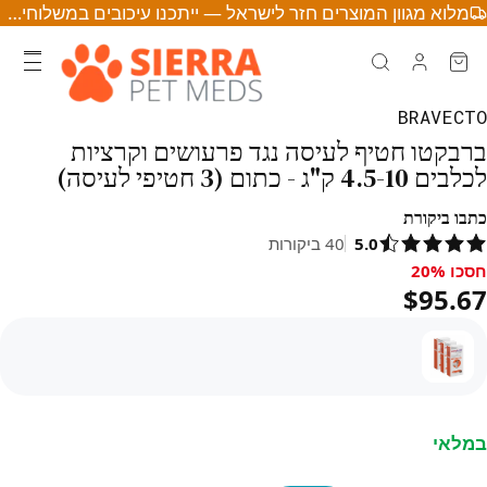
מלוא מגוון המוצרים חזר לישראל — ייתכנו עיכובים במשלוחים • לחצו לפרטים
BRAVECTO
ברבקטו חטיף לעיסה נגד פרעושים וקרציות
לכלבים 4.5-10 ק"ג - כתום (3 חטיפי לעיסה)
כתבו ביקורת
5.0
40
ביקורות
חסכו 20%
סכו 20%, $95.67
$95.67
במלאי