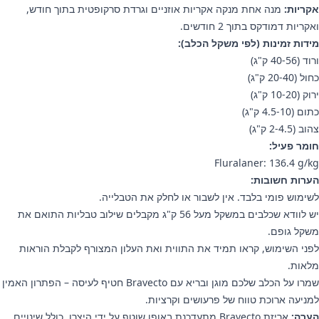
אקריות:
מנה אחת מנקה אקריות אוזניים וגרדת סרקופטית בתוך חודש,
ואקריות דמודקס בתוך 2 חודשים.
מידות זמינות (לפי משקל הכלב):
ורוד (40-56 ק"ג)
כחול (20-40 ק"ג)
ירוק (10-20 ק"ג)
כתום (4.5-10 ק"ג)
צהוב (2-4.5 ק"ג)
חומר פעיל:
Fluralaner: 136.4 g/kg
הערות חשובות:
לשימוש פומי בלבד. אין לשבור או לחלק את הטבלייה.
יש לוודא שכלבים במשקל מעל 56 ק"ג מקבלים שילוב טבליות התואם את
משקל גופם.
לפני השימוש, קראו תמיד את התווית ואת העלון המצורף לקבלת הוראות
מלאות.
שמרו על הכלב שלכם מוגן ובריא עם Bravecto חטיף לעיסה – הפתרון האמין
למניעה ארוכת טווח של פרעושים וקרציות.
הערה:
אריזת Bravecto מתעדכנת באופן שוטף על ידי היצרן, כולל שינויים