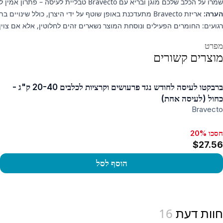
שמרו על הכלב שלכם מוגן ובריא עם Bravecto טבליית לעיסה – פתרון אמין למניעה ארוכת טווח של פרעושים וקרציות.
הערה:
אריזת Bravecto מתעדכנת באופן שוטף על ידי היצרן, כול
רגועים: החומרים הפעילים ונוסחת המוצר נשארים זהים לחלוטין, אלא אם צוין
ידע נוסף
מפרט
מוצרים קשורים
ברבקטו לעיסה לחודש נגד פרעושים וקרציות לכלבים 20-40 ק"ג -
כחול (לעיסה אחת)
Bravecto
חסכו 20%
$27.56
הוסף לסל
View produc
חוות דעת
16