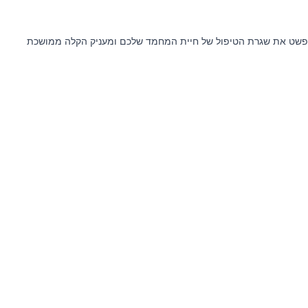
ת Bravecto טבליית לעיסה לכלבים – פתרון ארוך טווח וקל למתן, שמספק עד 3 חודשי הגנה מפני פרעושים וקרציות במנה אחת בלבד. Bravecto מפשט את שגרת הטיפול של חיית המחמד שלכם ומעניק הקלה ממושכת