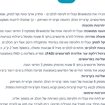
מפרעושים, קרציית הכלב החומה וקרציית השיתוק – כך שתוכלו ליהנות משקט 
יתרונות ותכונות:
הגנה ממושכת:
טבליית לעיסה אחת של Bravecto מספקת 3 חודשי הגנה מפני פרעושים ועד 8 שבועות של שליטה בקרציות.
פעולה מהירה:
מתחיל להרוג פרעושים בתוך 8 שעות ומטפל ביעילות בנגיעות קיימת של קרציית שיתוק בתוך 24 שעות.
קל למתן:
טבליית הלעיסה טעימה במיוחד ומתקבלת היטב אצל רוב הכלבים.
בטוח לכלבים:
מתאים לכלבים מגיל 8 שבועות ומעלה, במשקל מעל 2 ק"ג, כולל כלבות בהריון, בהמלטה ובהנקה.
ניהול דלקת עור אלרגית לפרעושים (FAD):
מסייע בשליטה ב‑FAD באמצעות חיסול הפרעושים לפני הטלת ביצים וקטיעת מחזור החיים של הפרעוש.
שליטה בפרעושים:
מחסל פרעושים בתוך 8 שעות מהמתן ומספק 3 חודשי הגנה.
קוטע את מחזור החיים של הפרעוש באמצעות מניעת הטלת ביצים וייצור ביצים
שליטה בקרציות:
מספק 8 שבועות של הגנה מפני קרציית הכלב החומה וקרציית השיתוק.
מומלץ לבצע בדיקות קרציות באופן קבוע בעונת הקרציות לבטיחות נוספת.
הוראות שימוש:
יש לתת את טבליית הלעיסה בזמן הארוחה של הכלב או בסמוך אליה.
אם הכלב אינו מקבל את הטבליה מרצונו, ניתן לערבב עם מזון או להניח ישירו