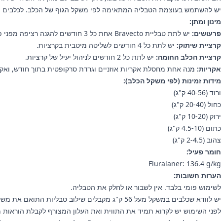
יש להשתמש בעוצמת הטבליה המתאימה לפי משקל הגוף של הכלב. לכלבים מעל 56 ק"ג יש להשתמש בשילוב טבליות התואם את 
מינון ומתן:
פרעושים:
יש לתת טבליית Bravecto אחת כל 3 חודשים להגנה רציפה מפני פרעושים.
קרציית שיתוק:
יש לתת כל 4 חודשים לשליטה מיטבית בקרציות.
קרציית הכלב החומה:
יש לתת כל 2 חודשים לניהול יעיל של קרציות.
אקריות:
מנה אחת מחסלת אקריות אוזניים וגרדת סרקופטית בתוך חודש, ואקריות דמו
מידות זמינות (לפי משקל הכלב):
ורוד (40-56 ק"ג)
כחול (20-40 ק"ג)
ירוק (10-20 ק"ג)
כתום (4.5-10 ק"ג)
צהוב (2-4.5 ק"ג)
חומר פעיל:
Fluralaner: 136.4 g/kg
הערות חשובות:
לשימוש פומי בלבד. אין לשבור או לחלק את הטבליה.
יש לוודא שכלבים במשקל מעל 56 ק"ג מקבלים שילוב טבליות התואם את משקל גופם.
לפני השימוש יש לקרוא תמיד את התווית ואת העלון המצורף לקבלת הוראות 