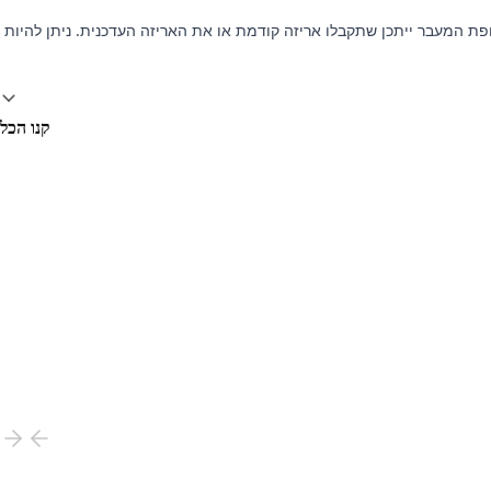
. בתקופת המעבר ייתכן שתקבלו אריזה קודמת או את האריזה העדכנית. ניתן להיות
קנו הכל
חסכו 20%, $108.15