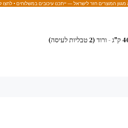
מגוון המוצרים חזר לישראל — ייתכנו עיכובים במשלוחים • לחצו 